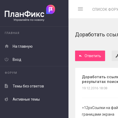
СПИСОК ФОР
ГЛАВНАЯ
Доработать ссыл
На главную
Ответить
Вход
ФОРУМ
Доработать ссыл
результатах поис
Темы без ответов
19.12.2016 18:08
Активные темы
=12pxСсылки на фай
границами экрана