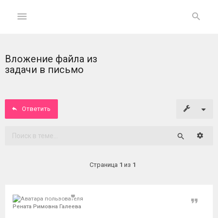
Вложение файла из
ГЛАВНАЯ
задачи в письмо
На
главную
Ответить
Вход
Расши
Поиск
ФОРУМ
Страница
1
из
1
Темы
без
ответов
Цитат
Рената Римовна Галеева
Активные