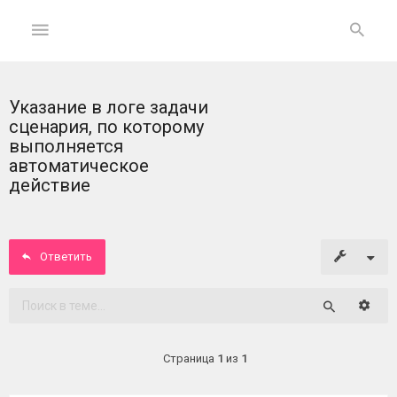
Указание в логе задачи
ГЛАВНАЯ
сценария, по которому
выполняется
На
автоматическое
главную
действие
Вход
Ответить
ФОРУМ
Расши
Темы
Поиск
без
ответов
Страница
1
из
1
Активные