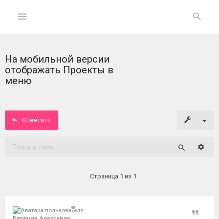
На мобильной версии
ГЛАВНАЯ
отображать Проекты в
меню
На
главную
Ответить
Вход
ФОРУМ
Расши
Поиск
Темы
Страница
1
из
1
без
ответов
Цитат
Активные
Батищев Александр