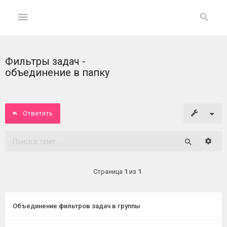
Фильтры задач -
ГЛАВНАЯ
объединение в папку
На
главную
Ответить
Вход
Расши
Поиск
ФОРУМ
Страница
1
из
1
Темы
без
ответов
Объединение фильтров задач в группы
Активные