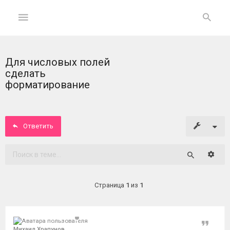
Для числовых полей
ГЛАВНАЯ
сделать
форматирование
На
главную
Ответить
Вход
ФОРУМ
Расши
Поиск
Темы
Страница
1
из
1
без
ответов
Цитат
Активные
Михаил Храпунов