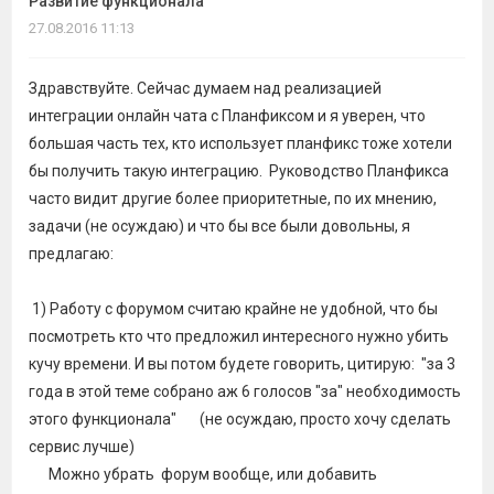
Развитие функционала
темы
27.08.2016 11:13
Здравствуйте. Сейчас думаем над реализацией
интеграции онлайн чата с Планфиксом и я уверен, что
большая часть тех, кто использует планфикс тоже хотели
бы получить такую интеграцию. Руководство Планфикса
часто видит другие более приоритетные, по их мнению,
задачи (не осуждаю) и что бы все были довольны, я
предлагаю:
1) Работу с форумом считаю крайне не удобной, что бы
посмотреть кто что предложил интересного нужно убить
кучу времени. И вы потом будете говорить, цитирую: "
за 3
года в этой теме собрано аж 6 голосов "за" необходимость
этого функционала" (не осуждаю, просто хочу сделать
сервис лучше)
Можно убрать форум вообще, или добавить