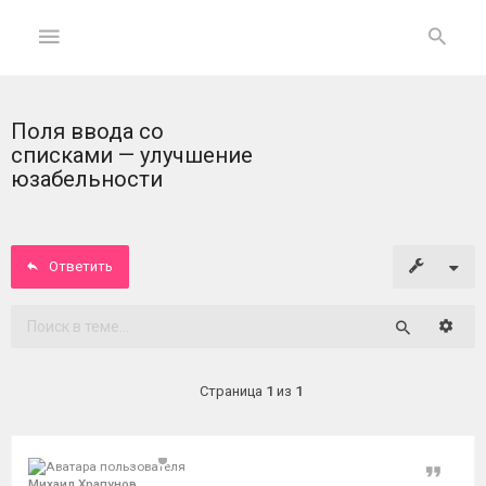
Поля ввода со
ГЛАВНАЯ
списками — улучшение
юзабельности
На
главную
Ответить
Вход
ФОРУМ
Расши
Поиск
Темы
Страница
1
из
1
без
ответов
Цитат
Активные
Михаил Храпунов