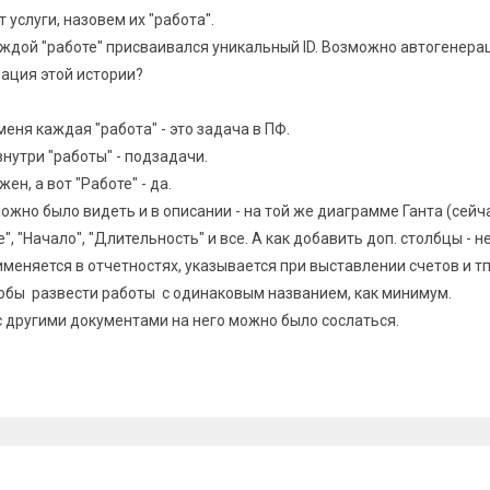
услуги, назовем их "работа".
аждой "работе" присваивался уникальный ID. Возможно автогенера
ация этой истории?
еня каждая "работа" - это задача в ПФ.
нутри "работы" - подзадачи.
ен, а вот "Работе" - да.
ожно было видеть и в описании - на той же диаграмме Ганта (сейч
, "Начало", "Длительность" и все. А как добавить доп. столбцы - н
меняется в отчетностях, указывается при выставлении счетов и тп 
чтобы развести работы с одинаковым названием, как минимум.
с другими документами на него можно было сослаться.