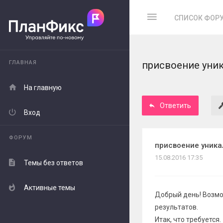
СПИСОК ФОР
ГЛАВНАЯ
присвоение уни
На главную
Ответить
Вход
ФОРУМ
присвоение уника
15.08.2016 17:35
Темы без ответов
Активные темы
Добрый день! Возмо
результатов.
Итак, что требуется.