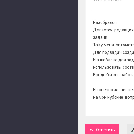
17.08.2016 19:12
Разобрался.
Делается редакция 
задачи.
Так у меня автомат
Для подзадач созда
И в шаблоне для зад
использовать соот
Вроде бы все работа
И конечно же неоце
на мои нубские вопр
Ответить