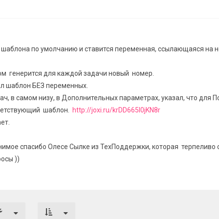
шаблона по умолчанию и ставится переменная, ссылающаяся на 
ом генерится для каждой задачи новый номер.
л шаблон БЕЗ переменных.
ач, в самом низу, в Дополнительных параметрах, указал, что для 
ветствующий шаблон.
http://joxi.ru/krDD665I0jKN8r
ет.
нимое спасибо Олесе Сылке из ТехПоддержки, которая терпеливо 
осы ))