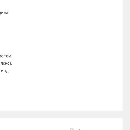
цией.
ас там
еясно).
и тд.