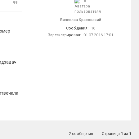
Цитата
Вячеслав Красовский
Сообщения:
16
номер
Зарегистрирован:
01.07.2016 17:01
Подзадач
отвечала
2 сообщения
Страница
1
из
1