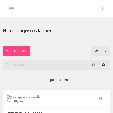
Интеграция с Jabber
ГЛАВНАЯ
На
главную
Ответить
Вход
Расши
Поиск
ФОРУМ
Страница
1
из
1
Темы
без
ответов
Цитат
Петр Шулин
Активные