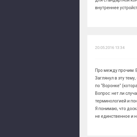
для стандартной кон
внутреннее устройст
20.05.2016 13:34
Про между прочим. 
Заглянул в эту тему
по "Воронке" (котора
Вопрос: нет ли слу
терминологией и пон
Я понимаю, что доск
не единственное и не