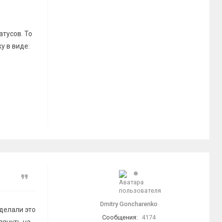
атусов. То
у в виде:
Цитата
Dmitry Goncharenko
сделали это
Сообщения:
4174