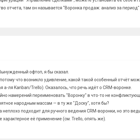
фигурации "Управление сделками", можете установить ее себе и г
во отчета, там он называется "Воронка продаж: анализ за период"
Вынужденный офтоп, я бы сказал.
, потому что возникло удивление, какой такой особенный отчёт мо
я а-ля Kanban/Trello). Оказалось, что речь идёт о CRM-воронке.
чайно намерений переименовать "Воронку" в что-то не конфликтую
ятное народным массам — в ту же "Доску", хотя бы?
а неплохо подходит для ручного ведения CRM-воронки, но это вед
 характерное её применение (см. Trello, опять же).