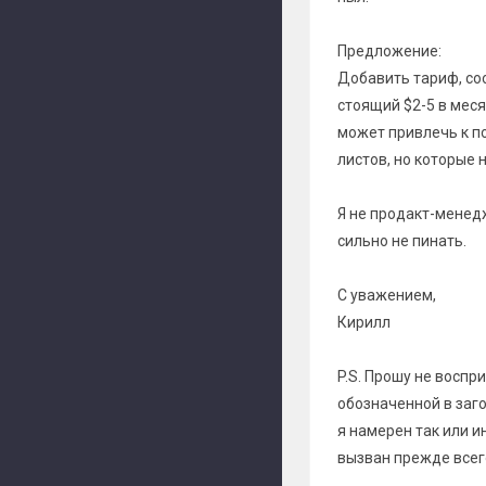
Предложение:
Добавить тариф, соо
стоящий $2-5 в мес
может привлечь к п
листов, но которые
Я не продакт-менед
сильно не пинать.
С уважением,
Кирилл
P.S. Прошу не воспр
обозначенной в заг
я намерен так или и
вызван прежде всег