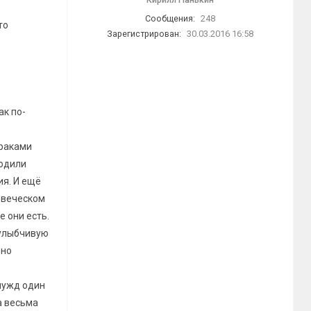
Сообщения:
248
то
Зарегистрирован:
30.03.2016 16:58
ак по-
траками
водили
ия. И ещё
овеческом
е они есть.
 улыбчивую
 но
 нужд один
а весьма