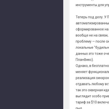
инструменты для уп
Теперь под делу. У 
автоматизированный
сформированное на 
вообще не на связи,
проблему — после с
локальные "будильн
данных это тоже оче
ПланФикс).
Однако, в бесплатно
меняет функциональ
реализация синхрони
отдавать любому вс
так это скверная ид
выглядит особо при
тариф за $10 включа
пыл.