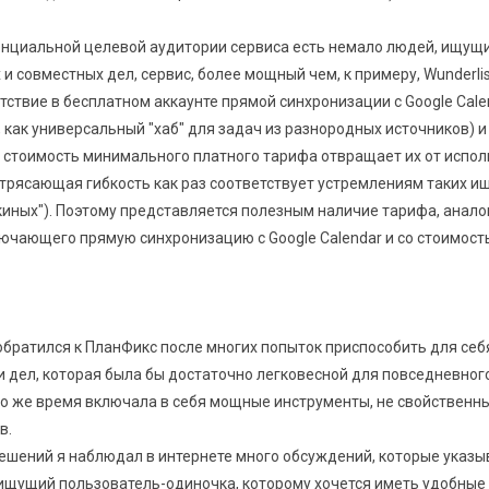
отенциальной целевой аудитории сервиса есть немало людей, ищущ
и совместных дел, сервис, более мощный чем, к примеру, Wunderlis
сутствие в бесплатном аккаунте прямой синхронизации с Google Cale
 как универсальный "хаб" для задач из разнородных источников) и
 стоимость минимального платного тарифа отвращает их от испо
потрясающая гибкость как раз соответствует устремлениям таких 
иных"). Поэтому представляется полезным наличие тарифа, анало
ючающего прямую синхронизацию с Google Calendar и со стоимость
обратился к ПланФикс после многих попыток приспособить для себ
и дел, которая была бы достаточно легковесной для повседневног
 то же время включала в себя мощные инструменты, не свойственн
в.
ешений я наблюдал в интернете много обсуждений, которые указыв
й ищущий пользователь-одиночка, которому хочется иметь удобные