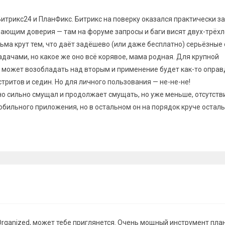
Битрикс24 и ПланФикс. Битрикс на поверку оказался практически з
вающим доверия — там на форуме запросы и баги висят двух-трёх
сьма крут тем, что даёт задёшево (или даже бесплатно) серьёзные
дачами, но какое же оно всё корявое, мама родная. Для крупной
 может возобладать над вторым и применение будет как-то оправ
стритов и седин. Но для личного пользования — не-не-не!
о сильно смущал и продолжает смущать, но уже меньше, отсутств
обильного приложения, но в остальном он на порядок круче остал
Organized, может тебе приглянется. Очень мощный инструмент пл