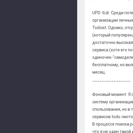
UPD: tl;dr: Среди п
организации личных 
Todoist. Однако, от
(который популярен,
достаточно высокая
сервиса (хотя его 
одиночек-"самоделк
бесплатному, но вкл
месяц.
________________
Фоновый момент: Я 
систему организаци
спользования, но в
сервисов todo-листо
В процессе поиска р
что я не один тако