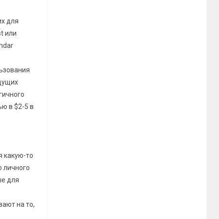
их для
t или
ndar
льзования
ищущих
гичного
ю в $2-5 в
я какую-то
о личного
ые для
ают на то,