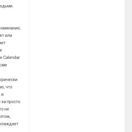
людьми.
поминание,
ет или
ает
е
e Calendar
 сам
горически
ю, что
 и
 за просто
то не
этом,
охлаждает