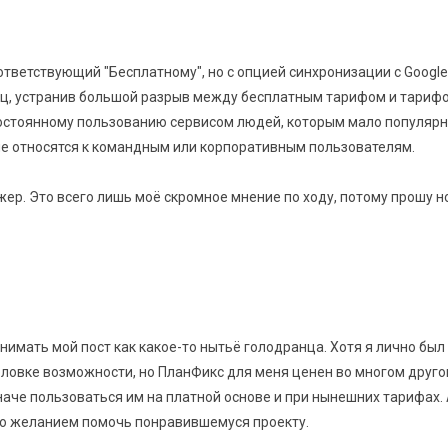
тветствующий "Бесплатному", но с опцией синхронизации с Google 
яц, устранив большой разрыв между бесплатным тарифом и тарифо
остоянному пользованию сервисом людей, которым мало популярн
 не относятся к командным или корпоративным пользователям.
жер. Это всего лишь моё скромное мнение по ходу, потому прошу н
инимать мой пост как какое-то нытьё голодранца. Хотя я лично был
оловке возможности, но ПланФикс для меня ценен во многом друго
наче пользоваться им на платной основе и при нынешних тарифах. 
о желанием помочь понравившемуся проекту.