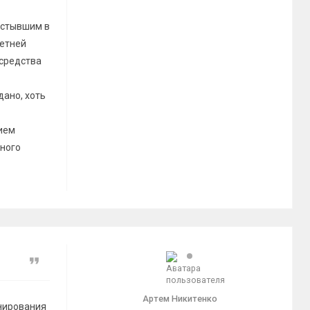
астывшим в
летней
 средства
дано, хоть
ием
ьного
Цитата
Артем Никитенко
анирования