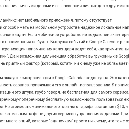
равления личными делами и согласования личных дел с другими 
ПланФикс нет мобильного приложения, потому отсутствует
 способ иметь на мобильном устройстве надёжное локальное на
основе задач. Если мобильное устройство не подключено к интерн
 то напоминания не будет. Выгрузка событий в Google Calendar реш
инхронизации напоминания календаря ведут себя, как примитивны
ики". Да и возможная дальнейшая обработка выгруженных в Googl
нь приятный фактор (который, кстати, ни к чему уже не обязывает
м аккаунте синхронизация в Google Calendar недоступна. Это кате
ность сервиса, привязывая его к онлайн-использованию. Я понима
зации это штука, грубо говоря, не бесплатная для самого сервиса,
тречному-поперечному бесплатную возможность пользоваться ею
ея. Но стоимость минимального платного тарифа составляет $10, ч
влекательным на фоне других сервисов управления задачами. При 
ет много опций, которые "одиночкам" просто ни к чему, что тоже 