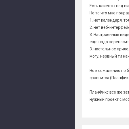
Есть клиенты под ви
Но то что мне понра
1. нет календаря, т
2. нет веб-интерфей
3. Настроенные виды 
еще надо переносит
3. настольное прил
могу, нервный ти на
Но к сожалению по б
сравнится (ПланФикс т
ПланФикс все же за
нужный проект с мо