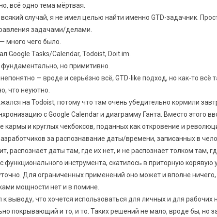
но, всё одно тема мёртвая.
 всякий случай, я не имел целью найти именно GTD-задачник. Прос
правления задачами/делами.
— много чего было.
 Google Tasks/Calendar, Todoist, Doit.im.
 фундаментально, но примитивно.
епонятно — вроде и серьёзно всё, GTD-like подход, но как-то всё т
о, что неуютно.
жался на Todoist, потому что там очень убедительно кормили зав
синхронизацию с Google Calendar и диаграмму Ганта. Вместо этого в
е кармы и круглых чекбоксов, поданных как откровение и революц
разработчиков за распознавание даты/времени, записанных в чел
т, распознаёт даты там, где их нет, и не распознаёт толком там, гд
 с функционального инструмента, скатилось в приторную корявую
уточно. Для ограниченных применений оно может и вполне ничего,
ами мощности нет и в помине.
 к выводу, что хочется использоваться для личных и для рабочих
но покрывающий и то, и то. Таких решений не мало, вроде бы, но з