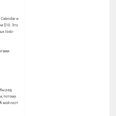
Calendar и
м $10. Это
ых todo-
огами
 бы рад
м, потому
А мой пост