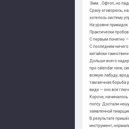
Эмм... Офтоп, но лад
Сразу оговорюсь, на
хотелось систему у
На уровне прикидок 
Практически пробовал
С первым понятно —
С последним ничего н
китайски таинственн
Дольше всего задер
про calendar view, 
всякую лабуду, врод
там вечная борьба 
виде — оно всё глючи
Короче, начиналось
попсу. Достали неш
заявленной пиарщик
В результате пришёл
инструмент, нормаль