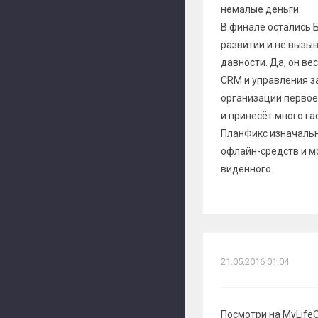
немалые деньги.
В финале остались 
развитии и не вызы
давности. Да, он ве
CRM и управления за
организации первое
и принесёт много га
ПланФикс изначальн
офлайн-средств и м
виденного.
21.05.2016 01:04
Посмотри на MyLife