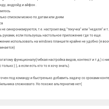
нду, андройд и айфон .
вилось
олько списком можно по датам или дням
са
не синхронизируются, т.е. настроил вид "текучка" или "неделя" и т.
ь руками, если пользуешь настольное приложение где то еще.
ожение использовать на windows планшете крайне не удобно (я во
чинается)
огатому функционалу(гибкая настройка видов, контекст и т.д.) с ни
олько:) ), а если есть кто то я хочу знать).
точен под команду и быстренько добавить задачу со сроками конт
бильника сложновато. Но похоже альтернатив нет(