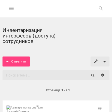
Инвентаризация
ГЛАВНАЯ
интерфесов (доступа)
сотрудников
На
главную
Ответить
Вход
ФОРУМ
Расши
Поиск
Темы
Страница
1
из
1
без
ответов
Цитат
Активные
Андрей Гринюк