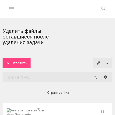
Удалить файлы
ГЛАВНАЯ
оставшиеся после
удаления задачи
На
главную
Ответить
Вход
ФОРУМ
Расши
Поиск
Темы
Страница
1
из
1
без
ответов
Цитат
Активные
Илья Пономарёв