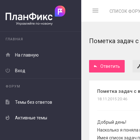
СПИСОК ФОР
ГЛАВНАЯ
Пометка задач 
На главную
Ответить
Вход
ФОРУМ
Пометка задач с
18.11.2015 20:46
Темы без ответов
Активные темы
Добрый день!
Насколько я поняла
Имея список задач п