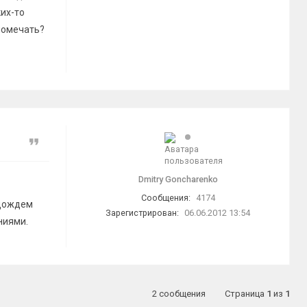
ких-то
помечать?
Цитата
Dmitry Goncharenko
Сообщения:
4174
одождем
Зарегистрирован:
06.06.2012 13:54
ниями.
2 сообщения
Страница
1
из
1