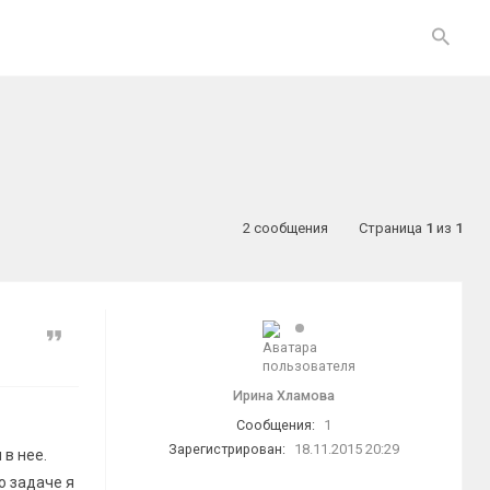
2 сообщения
Страница
1
из
1
Цитата
Ирина Хламова
Сообщения:
1
Зарегистрирован:
18.11.2015 20:29
в нее.
о задаче я