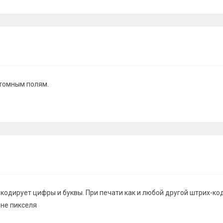
стомным полям.
 кодирует цифры и буквы. При печати как и любой другой штрих-к
не пикселя