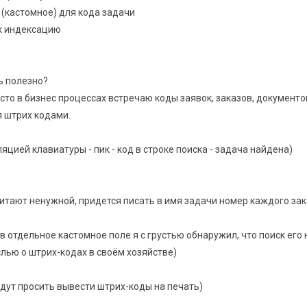
 (кастомное) для кода задачи
к индексацию
ь полезно?
то в бизнес процессах встречаю коды заявок, заказов, документо
я штрих кодами.
яцией клавиатуры - пик - код в строке поиска - задача найдена)
итают ненужной, придется писать в имя задачи номер каждого за
в отдельное кастомное поле я с грустью обнаружил, что поиск его 
слью о штрих-кодах в своём хозяйстве)
будут просить вывести штрих-коды на печать)