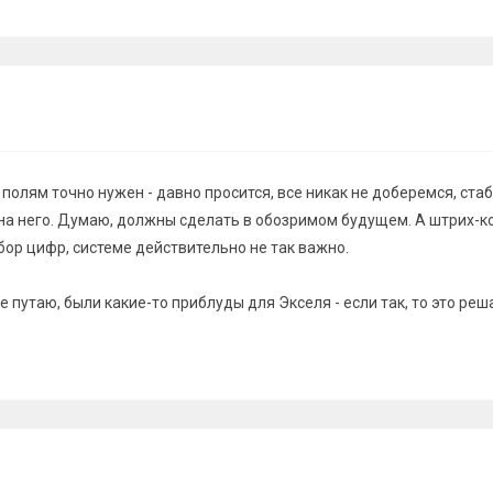
полям точно нужен - давно просится, все никак не доберемся, ста
на него. Думаю, должны сделать в обозримом будущем. А штрих-к
бор цифр, системе действительно не так важно.
не путаю, были какие-то приблуды для Экселя - если так, то это ре