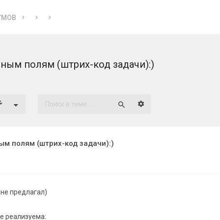
УМОВ
ным полям (штрих-код задачи):)
Расширенный поиск
Поиск
ым полям (штрих-код задачи):)
 не предлагал)
не реализуема: