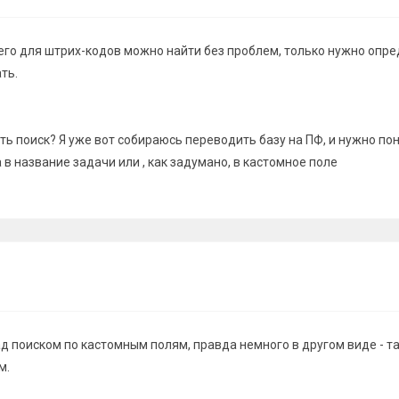
его для штрих-кодов можно найти без проблем, только нужно опр
ть.
ь поиск? Я уже вот собираюсь переводить базу на ПФ, и нужно по
 в название задачи или , как задумано, в кастомное поле
 поиском по кастомным полям, правда немного в другом виде - та
м.