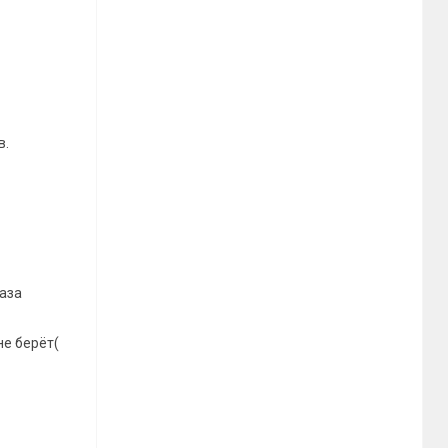
в.
каза
не берёт(