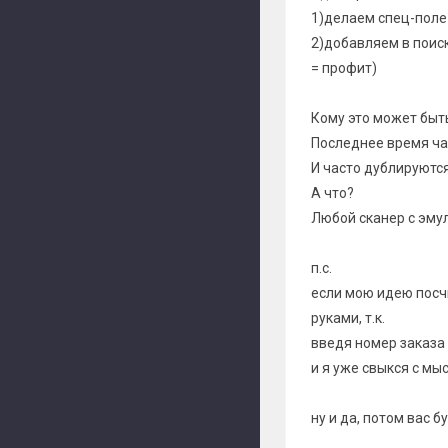
1)делаем спец-поле
2)добавляем в поис
= профит)
Кому это может быт
Последнее время час
И часто дублируютс
А что?
Любой сканер с эмул
п.с.
если мою идею посч
руками, т.к.
введя номер заказа 
и я уже свыкся с мы
ну и да, потом вас 