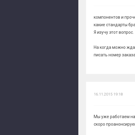
компонентов и проч
какие стандарты бра
Я изучу этот вопрос.
На когда можно ждат
писать номер заказа
16.11.2015 19:18
Мы уже работаем над
скоро проанонсируе