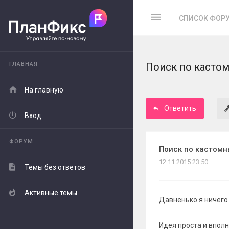
СПИСОК ФОР
ГЛАВНАЯ
Поиск по кастом
На главную
Ответить
Вход
ФОРУМ
Поиск по кастомн
12.11.2015 23:50
Темы без ответов
Активные темы
Давненько я ничего
Идея проста и впол