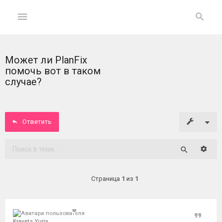
Может ли PlanFix
ГЛАВНАЯ
помочь вот в таком
случае?
На
главную
Ответить
Вход
ФОРУМ
Расши
Поиск
Темы
Страница
1
из
1
без
ответов
Цитат
Активные
Kravets Yuriy