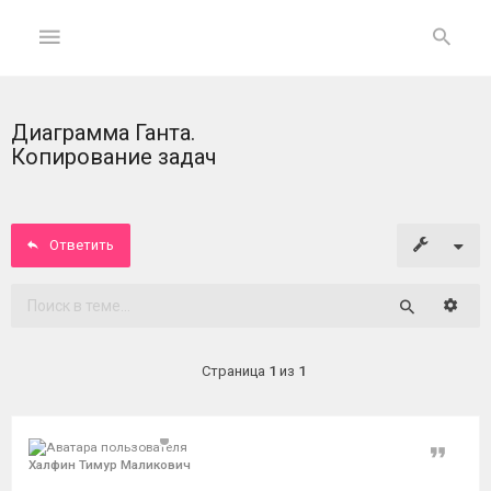
Диаграмма Ганта.
ГЛАВНАЯ
Копирование задач
На
главную
Ответить
Вход
Расши
Поиск
ФОРУМ
Страница
1
из
1
Темы
без
ответов
Цитат
Халфин Тимур Маликович
Активные