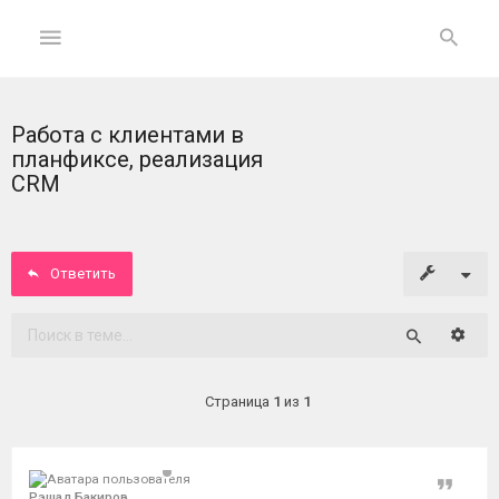
Работа с клиентами в
ГЛАВНАЯ
планфиксе, реализация
CRM
На
главную
Ответить
Вход
ФОРУМ
Расши
Поиск
Темы
Страница
1
из
1
без
ответов
Цитат
Активные
Рэшад Бакиров