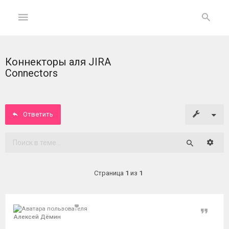
Коннекторы аля JIRA
ГЛАВНАЯ
Connectors
На
главную
Ответить
Вход
Расши
Поиск
ФОРУМ
Страница
1
из
1
Темы
без
ответов
Цитат
Алексей Дёмин
Активные