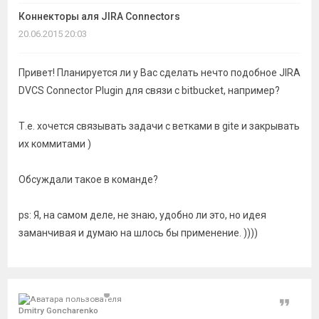
темы
Коннекторы аля JIRA Connectors
20.06.2015 20:03
Привет! Планируется ли у Вас сделать нечто подобное JIRA
DVCS Connector Plugin для связи с bitbucket, например?
Т.е. хочется связывать задачи с ветками в gite и закрывать
их коммитами )
Обсуждали такое в команде?
ps: Я, на самом деле, не знаю, удобно ли это, но идея
заманчивая и думаю на шлось бы применение. ))))
Цитат
Dmitry Goncharenko