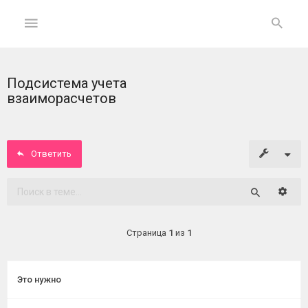
Подсистема учета
ГЛАВНАЯ
взаиморасчетов
На
главную
Ответить
Вход
Расши
Поиск
ФОРУМ
Страница
1
из
1
Темы
без
ответов
Это нужно
Активные