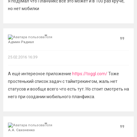
Я подумал что ПланФикс все это может и в 100 раз круче,
но нет мобилки
Цитат
Админ Радиал
25.02.2016 16:39
А ещё интересное приложение
https://toggl.com/
Тоже
простенький список задач с таймтрекингом, жаль нет
статусов и вообще всего что есть тут. Но стоит смотреть на
него при создании мобильного планфикса.
Цитат
А.А. Сахоненко