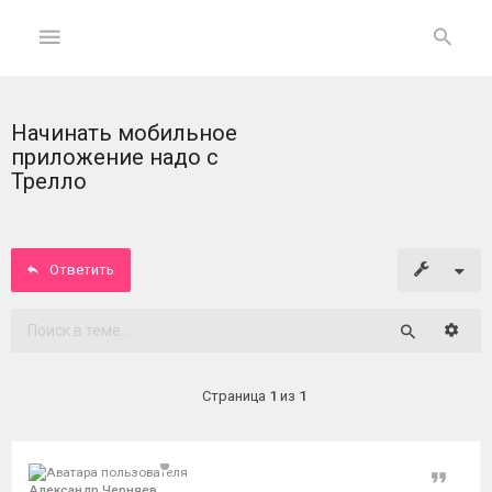
Начинать мобильное
ГЛАВНАЯ
приложение надо с
Трелло
На
главную
Ответить
Вход
ФОРУМ
Расши
Поиск
Темы
Страница
1
из
1
без
ответов
Цитат
Активные
Александр Черняев