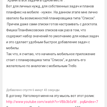
"Хранить все задачи в одном месте".
Вот для личных нужд, для собственных задач и планов
планфикс на мобиле - нужен . На данном этапе мне лично
хватило бы возможностей планировщика типа "Список".
Причем даже сами списки готов настраивать с десктопа.
Фишка ПланФиксовских списков как раз в том, что
содержит набор значений по умолчанию для новых задач
и это сделает удобным быстрое добавление задач с
мобилы.
Так что, я считаю, что начинать мобильное приложение
стоит с планировщика типа "Список", и делать его
желательно по аналогии с мобильным Trello.
Добавлено спустя 6 минут 43 секунды:
В догонку: Натолкнул меня на эту мысль вот этот ролик:
http://www.youtube.com/watch?v=VBb3b5zW ... pq&index=7