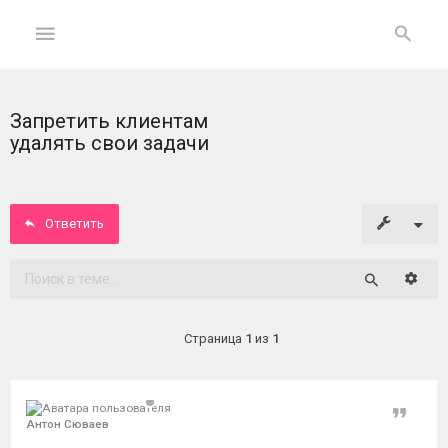
Запретить клиентам
ГЛАВНАЯ
удалять свои задачи
На
главную
Ответить
Вход
Расши
Поиск
ФОРУМ
Страница
1
из
1
Темы
без
ответов
Цитат
Антон Сюваев
Активные