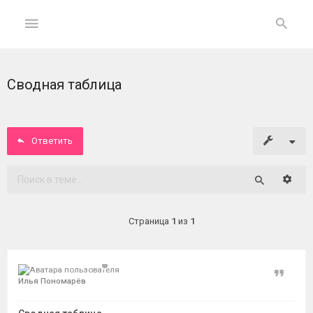
Сводная таблица
ГЛАВНАЯ
На
главную
Ответить
Вход
Расши
Поиск
ФОРУМ
Страница
1
из
1
Темы
без
ответов
Цитат
Илья Пономарёв
Активные