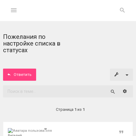
Пожелания по
ГЛАВНАЯ
настройке списка в
статусах
На
главную
Ответить
Вход
ФОРУМ
Расши
Поиск
Темы
Страница
1
из
1
без
ответов
Цитат
Активные
Виталий