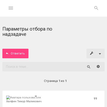
Параметры отбора по
ГЛАВНАЯ
надзадаче
На
главную
Ответить
Вход
Расши
Поиск
ФОРУМ
Страница
1
из
1
Темы
без
ответов
Цитат
Халфин Тимур Маликович
Активные