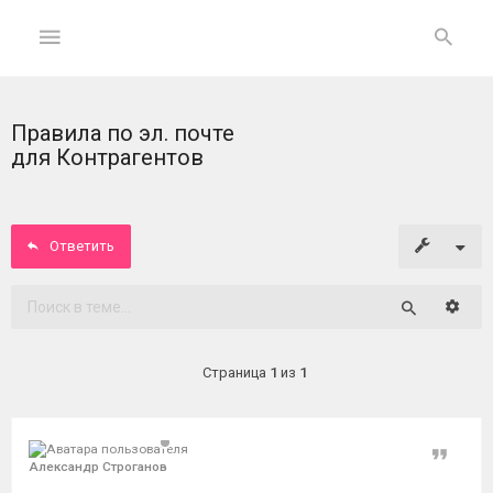
Правила по эл. почте
ГЛАВНАЯ
для Контрагентов
На
главную
Ответить
Вход
Расши
Поиск
ФОРУМ
Страница
1
из
1
Темы
без
ответов
Цитат
Александр Строганов
Активные