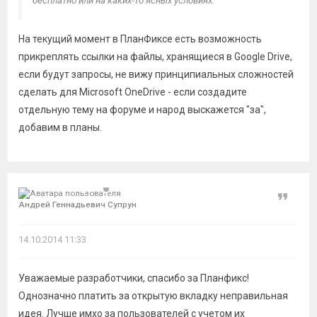
бесплатно или на каких-то ясных условиях.
На текущий момент в ПланФиксе есть возможность
прикреплять ссылки на файлы, хранящиеся в Google Drive,
если будут запросы, не вижу принципиальных сложностей
сделать для Microsoft OneDrive - если создадите
отдельную тему на форуме и народ выскажется "за",
добавим в планы.
Цитат
Андрей Геннадьевич Супрун
14.10.2014 11:33
Уважаемые разработчики, спасибо за Планфикс!
Однозначно платить за открытую вкладку неправильная
идея. Лучше имхо за пользователей с учетом их