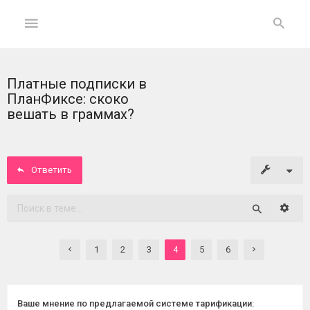
Платные подписки в
ГЛАВНАЯ
ПланФиксе: скоко
вешать в граммах?
На
главную
Ответить
Вход
ФОРУМ
Расши
Поиск
Темы
1
2
3
5
6
4
без
ответов
Активные
Ваше мнение по предлагаемой системе тарификации: