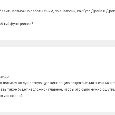
авить возможно работы с ним, по аналогии, как Гугл.Драйв и Дро
обный функционал?
сандр!
гко ложится на существующую концепцию подключения внешних ис
лать такое будет несложно - главное, чтобы это было нужно ощути
ользователей.