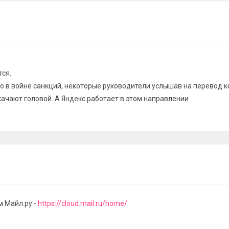
тся.
то в войне санкций, некоторые руководители услышав на перевод к
 качают головой. А Яндекс работает в этом направлении.
м Майл.ру -
https://cloud.mail.ru/home/