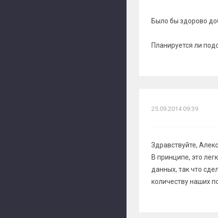
Было бы здорово доб
Планируется ли под
25.09.2014 09:39
Здравствуйте, Алек
В принципе, это ле
данных, так что сде
количеству наших п