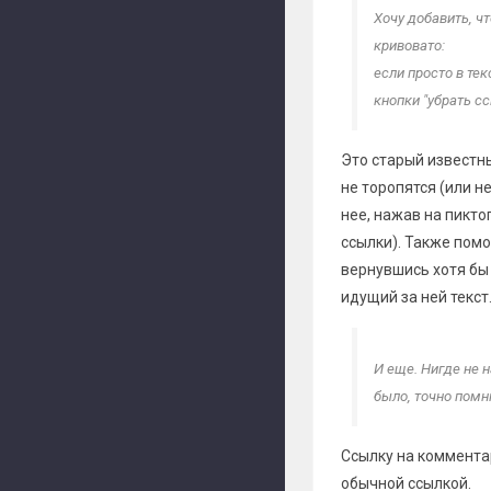
Хочу добавить, ч
кривовато:
если просто в те
кнопки "убрать с
Это старый известны
не торопятся (или н
нее, нажав на пикто
ссылки). Также помо
вернувшись хотя бы 
идущий за ней текст
И еще. Нигде не 
было, точно помн
Ссылку на комментар
обычной ссылкой.