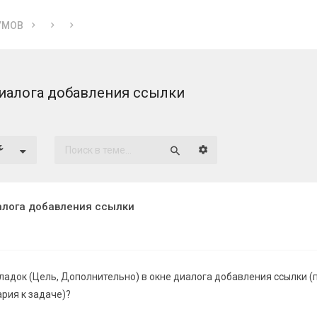
УМОВ
иалога добавления ссылки
Расширенный поиск
Поиск
алога добавления ссылки
ладок (Цель, Дополнительно) в окне диалога добавления ссылки (
рия к задаче)?