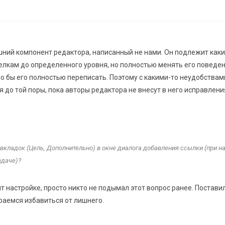
ний компонент редактора, написанный не нами. Он подлежит как
елкам до определенного уровня, но полностью менять его поведе
о бы его полностью переписать. Поэтому с какими-то неудобствам
 до той поры, пока авторы редактора не внесут в него исправлени
 вкладок (Цель, Дополнительно) в окне диалога добавления ссылки (при н
адаче)?
 настройке, просто никто не подымал этот вопрос ранее. Постави
раемся избавиться от лишнего.