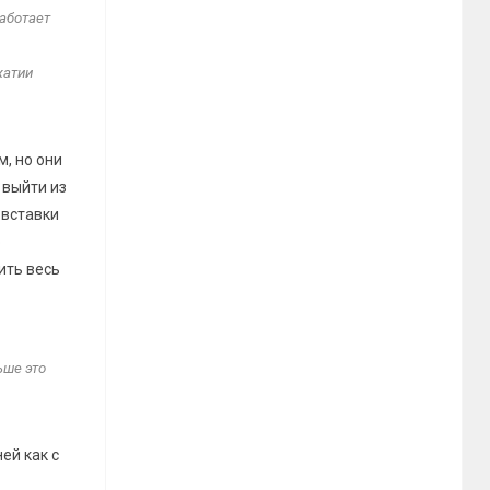
работает
жатии
м, но они
 выйти из
 вставки
о
ить весь
ьше это
ей как с