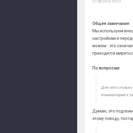
27.08.2014 10:37
Общее замечание
Мы используем внеш
настройкам и перед
можем - это означал
приходится мириться
По вопросам:
Для чего столько
комментария к з
Думаю, это подлежит
этому поводу, поста