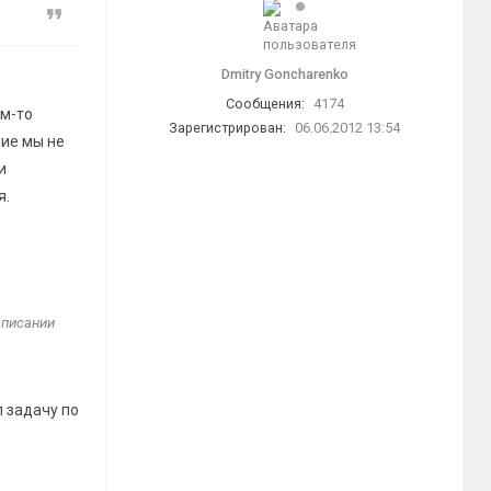
Цитата
Dmitry Goncharenko
Сообщения:
4174
им-то
Зарегистрирован:
06.06.2012 13:54
ние мы не
и
я.
аписании
л задачу по