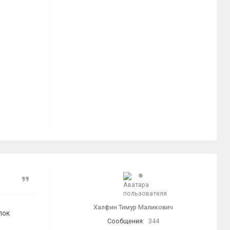
Цитата
Халфин Тимур Маликович
лок
Сообщения:
344