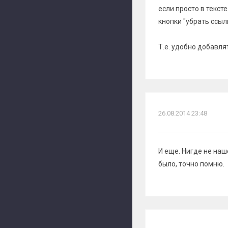
если просто в текст
кнопки "убрать ссыл
Т.е. удобно добавля
26.08.2014 23:48
И еще. Нигде не наш
было, точно помню.