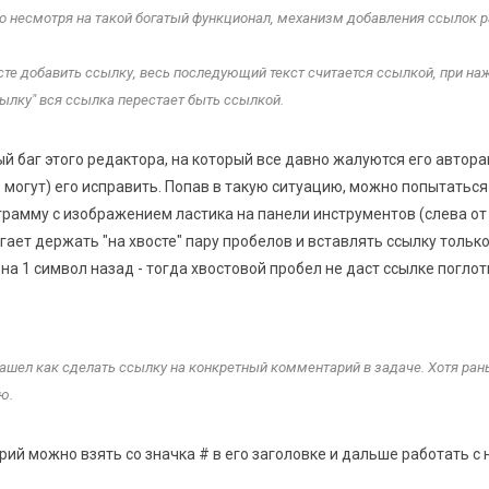
то несмотря на такой богатый функционал, механизм добавления ссылок 
ксте добавить ссылку, весь последующий текст считается ссылкой, при на
сылку" вся ссылка перестает быть ссылкой.
й баг этого редактора, на который все давно жалуются его автора
е могут) его исправить. Попав в такую ситуацию, можно попытаться
грамму с изображением ластика на панели инструментов (слева от
гает держать "на хвосте" пару пробелов и вставлять ссылку тольк
на 1 символ назад - тогда хвостовой пробел не даст ссылке поглот
.
нашел как сделать ссылку на конкретный комментарий в задаче. Хотя ран
ю.
ий можно взять со значка # в его заголовке и дальше работать с н