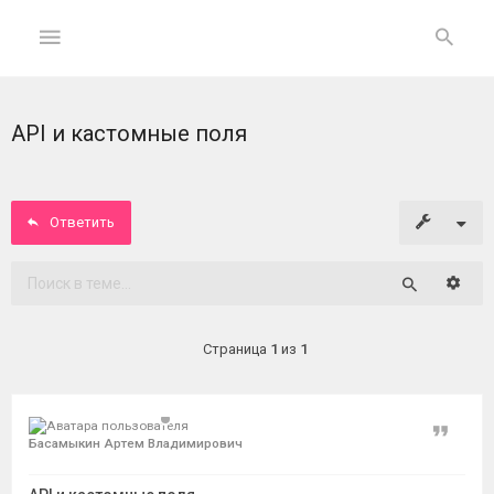
API и кастомные поля
ГЛАВНАЯ
На
главную
Ответить
Вход
Расши
Поиск
ФОРУМ
Страница
1
из
1
Темы
без
ответов
Цитат
Басамыкин Артем Владимирович
Активные