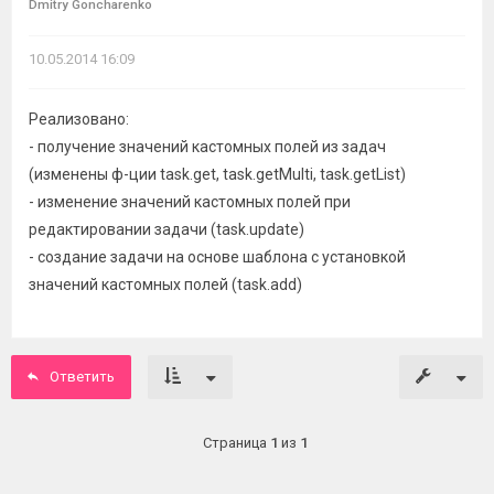
Dmitry Goncharenko
10.05.2014 16:09
Реализовано:
- получение значений кастомных полей из задач
(изменены ф-ции task.get, task.getMulti, task.getList)
- изменение значений кастомных полей при
редактировании задачи (task.update)
- создание задачи на основе шаблона с установкой
значений кастомных полей (task.add)
Ответить
Страница
1
из
1