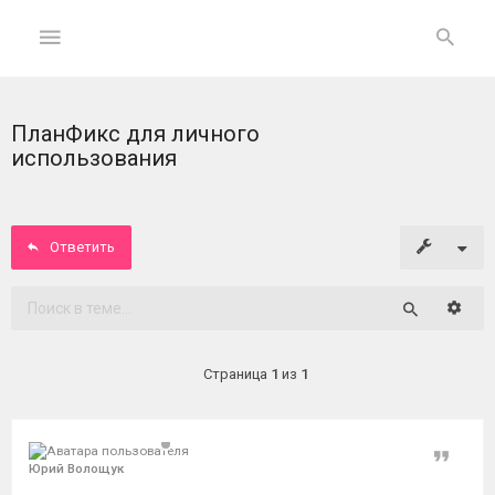
ПланФикс для личного
ГЛАВНАЯ
использования
На
главную
Ответить
Вход
Расши
Поиск
ФОРУМ
Страница
1
из
1
Темы
без
ответов
Цитат
Юрий Волощук
Активные