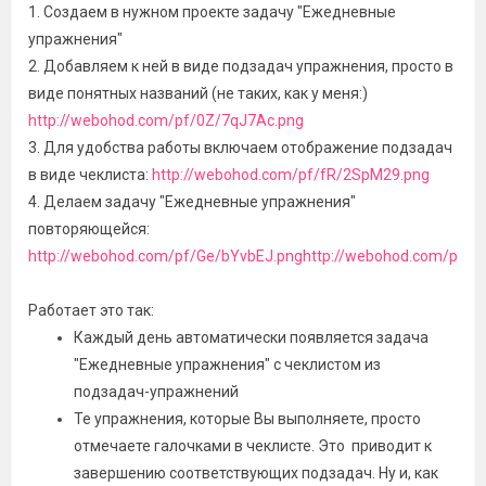
1. Создаем в нужном проекте задачу "Ежедневные
упражнения"
2. Добавляем к ней в виде подзадач упражнения, просто в
виде понятных названий (не таких, как у меня:)
http://webohod.com/pf/0Z/7qJ7Ac.png
3. Для удобства работы включаем отображение подзадач
в виде чеклиста:
http://webohod.com/pf/fR/2SpM29.png
4. Делаем задачу "Ежедневные упражнения"
повторяющейся:
http://webohod.com/pf/Ge/bYvbEJ.png
http://webohod.com/pf/u
Работает это так:
Каждый день автоматически появляется задача
"Ежедневные упражнения" с чеклистом из
подзадач-упражнений
Те упражнения, которые Вы выполняете, просто
отмечаете галочками в чеклисте. Это приводит к
завершению соответствующих подзадач. Ну и, как