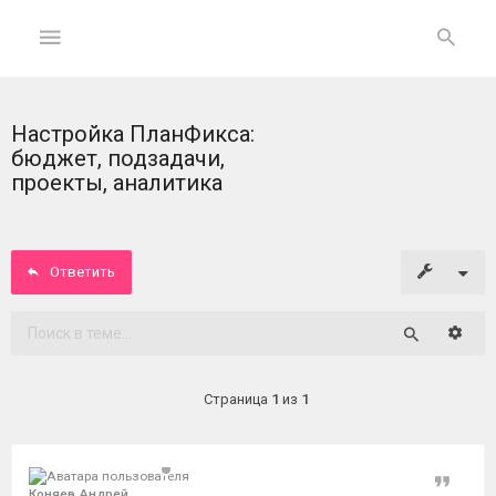
Настройка ПланФикса:
ГЛАВНАЯ
бюджет, подзадачи,
проекты, аналитика
На
главную
Ответить
Вход
ФОРУМ
Расши
Поиск
Темы
Страница
1
из
1
без
ответов
Цитат
Активные
Коняев Андрей