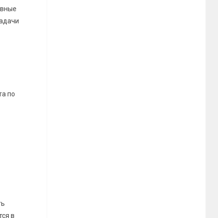
авные
задачи
та по
ть
тся в