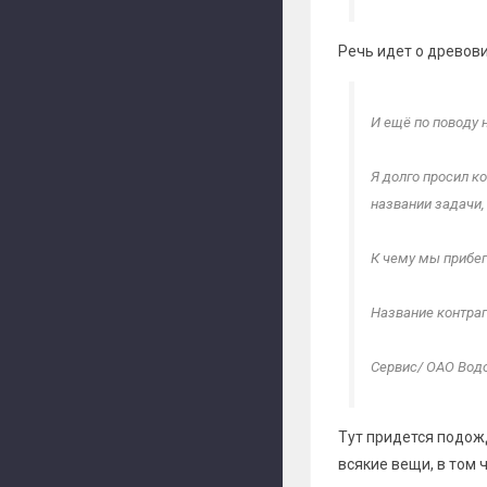
Речь идет о древов
И ещё по поводу н
Я долго просил к
названии задачи,
К чему мы прибе
Название контраге
Сервис/ ОАО Водо
Это очень удобно
Тут придется подож
принадлежность з
всякие вещи, в том
задачи. Если бы 