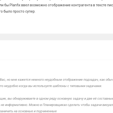
ли бы Planfix ввел возможно отображение контрагента в тексте пи
то было просто супер.
Вас, но мне кажется немного неудобным отображение подзадач, как обы
это неудобно когда вы используете шаблоны с типовыми задачами.
щик, вы обнаруживаете в одном ряду основную задачу и две её составные
 не информативно. Можно в Планировщиках сделать чтобы задачи визуал
раничить на основные и подчиненные