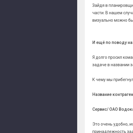
Зайдя в планировщи
части. В нашем слу
визуально можно бы
И ещё по поводу наз
Я долго просил кома
задаче в названии з
К чему мы прибегну
Название контраген
Сервис/ ОАО Водока
Это очень удобно, 
принадлежность зада