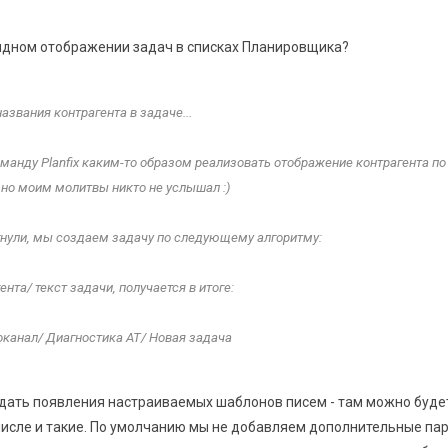
идном отображении задач в списках Планировщика?
азвания контрагента в задаче...
оманду Planfix каким-то образом реализовать отображение контрагента по
 но моим молитвы никто не услышал :)
гнули, мы создаем задачу по следующему алгоритму:
нта/ текст задачи, получается в итоге:
канал/ Диагностика АТ/ Новая задача
, исполнителю необходимо минимальное кол-во времени чтобы понять
дать появления настраиваемых шаблонов писем - там можно буде
адачи к клиенту и приступить к работе, название клиента отображается в
 числе и такие. По умолчанию мы не добавляем дополнительные па
Planfix ввел возможно отображение контрагента в тексте письма после на