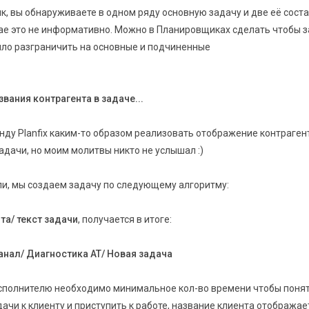
к, вы обнаруживаете в одном ряду основную задачу и две её сост
чае это не информативно. Можно в Планировщиках сделать чтобы 
ло разграничить на основные и подчиненные
вания контрагента в задаче...
нду Planfix каким-то образом реализовать отображение контраген
адачи, но моим молитвы никто не услышал :)
ли, мы создаем задачу по следующему алгоритму:
та/ текст задачи
, получается в итоге:
нал/ Диагностика АТ/ Новая задача
исполнителю необходимо минимальное кол-во времени чтобы поня
чи к клиенту и приступить к работе, название клиента отображае