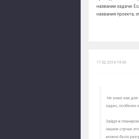
названии задачи. Ес
названия проекта, э
17.02.2014 19:36
Не знаю как для 
задач, особенно 
Зайдя в планиров
нашем случае это
можно было разг