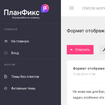
СПИСОК ФОР
ГЛАВНАЯ
Формат отображе
На главную
Ответить
Вход
ФОРУМ
Формат отображен
17.02.2014 17:46
Темы без ответов
Активные темы
Не знаю как для Ва
задач, особенно эт