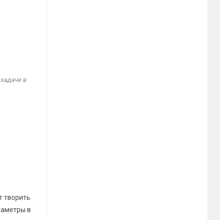
 задаче в
т творить
 названии
раметры в
звания