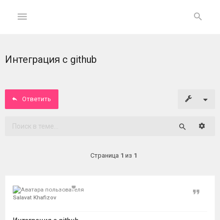
Интеграция с github
ГЛАВНАЯ
На
главную
Ответить
Вход
Расши
Поиск
ФОРУМ
Страница
1
из
1
Темы
без
ответов
Цитат
Salavat Khafizov
Активные