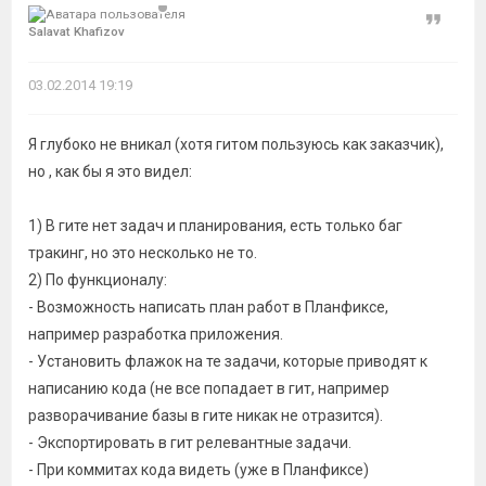
Цитат
Salavat Khafizov
03.02.2014 19:19
Я глубоко не вникал (хотя гитом пользуюсь как заказчик),
но , как бы я это видел:
1) В гите нет задач и планирования, есть только баг
тракинг, но это несколько не то.
2) По функционалу:
- Возможность написать план работ в Планфиксе,
например разработка приложения.
- Установить флажок на те задачи, которые приводят к
написанию кода (не все попадает в гит, например
разворачивание базы в гите никак не отразится).
- Экспортировать в гит релевантные задачи.
- При коммитах кода видеть (уже в Планфиксе)