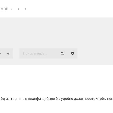
УМОВ
Расширенный поиск
Поиск
 бд из redmine в планфикс) было бы удобно даже просто чтобы по