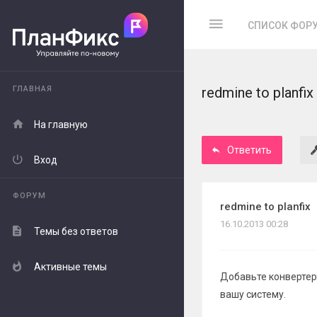
СПИСОК ФОР
ГЛАВНАЯ
redmine to planfix
На главную
Ответить
Вход
ФОРУМ
redmine to planfix
16.10.2013 00:28
Темы без ответов
Активные темы
Добавьте конвертер
вашу систему.