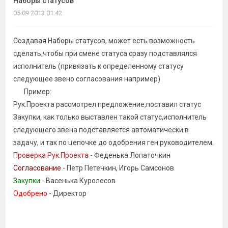
Наборы статусов
темы
05.09.2013 01:42
Создавая Наборы статусов, может есть возможность
сделать,чтобы при смене статуса сразу подставлялся
исполнитель (привязать к определенному статусу
следующее звено согласования например)
Пример:
Рук.Проекта рассмотрел предложение,поставил статус
Закупки, как только выставлен такой статус,исполнитель
следующего звена подставляется автоматически в
задачу, и так по цепочке до одобрения ген.руководителем.
Проверка Рук.Проекта
- Феденька Лопаточкин
Согласование
- Петр Петечкин, Игорь Самсонов
Закупки
- Васенька Куролесов
Одобрено
- Директор