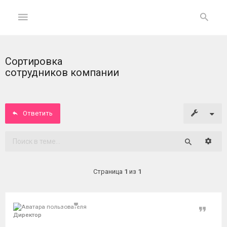
Сортировка
ГЛАВНАЯ
сотрудников компании
На
главную
Ответить
Вход
Расши
Поиск
ФОРУМ
Страница
1
из
1
Темы
без
ответов
Цитат
Директор
Активные