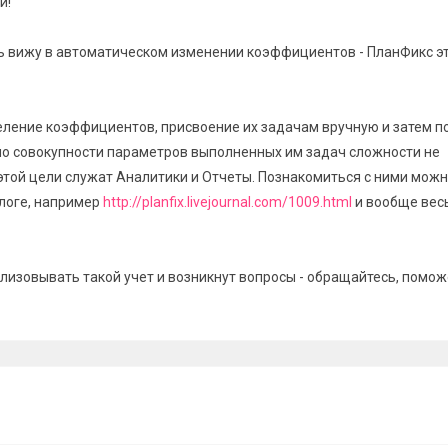
й!
 вижу в автоматическом изменении коэффициентов - ПланФикс э
еление коэффициентов, присвоение их задачам вручную и затем п
по совокупности параметров выполненных им задач сложности не
этой цели служат Аналитики и Отчеты. Познакомиться с ними можн
логе, например
http://planfix.livejournal.com/1009.html
и вообще вес
лизовывать такой учет и возникнут вопросы - обращайтесь, помож