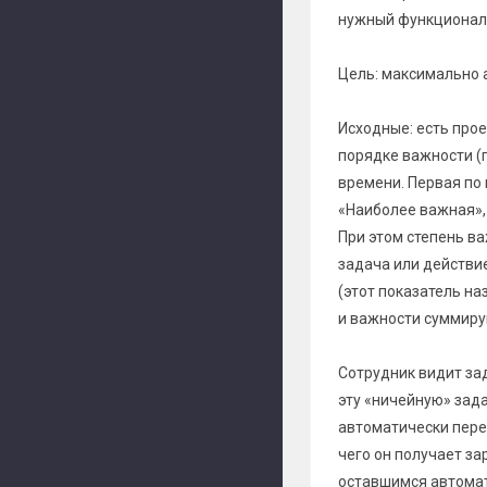
нужный функционал 
Цель: максимально 
Исходные: есть проек
порядке важности (
времени. Первая по
«Наиболее важная»,
При этом степень ва
задача или действие
(этот показатель н
и важности суммирую
Сотрудник видит зад
эту «ничейную» зада
автоматически пере
чего он получает за
оставшимся автома