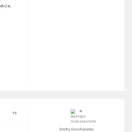
й») и,
Цитата
Dmitry Goncharenko