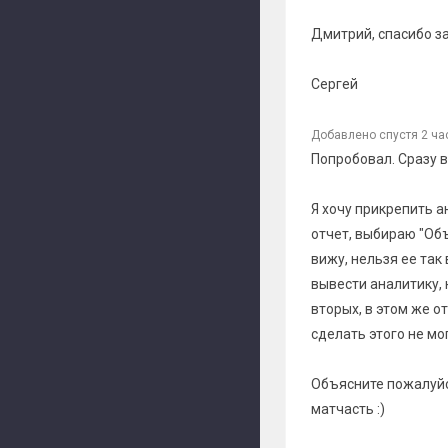
Дмитрий, спасибо за
Сергей
Добавлено спустя 2 ча
Попробовал. Сразу 
Я хочу прикрепить 
отчет, выбираю "Объ
вижу, нельзя ее так
вывести аналитику, н
вторых, в этом же о
сделать этого не мог
Объясните пожалуйст
матчасть :)