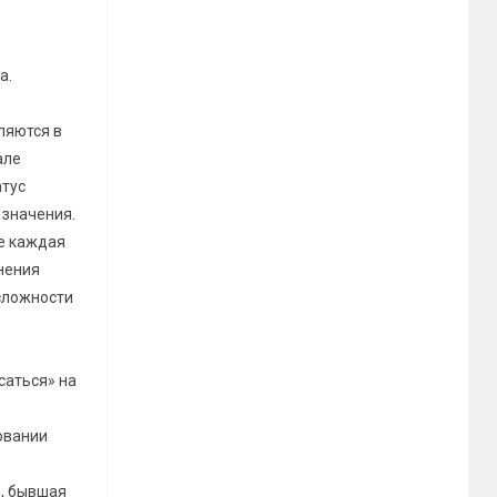
а.
вляются в
але
атус
 значения.
же каждая
лнения
сложности
саться» на
овании
, бывшая