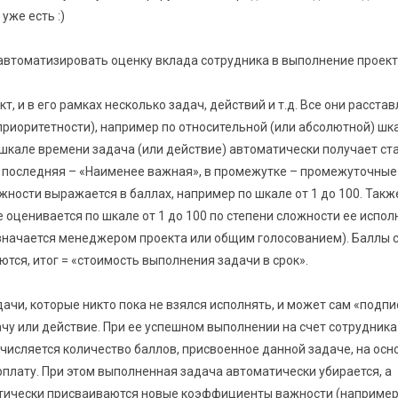
уже есть :)
автоматизировать оценку вклада сотрудника в выполнение проект
т, и в его рамках несколько задач, действий и т.д. Все они расста
приоритетности), например по относительной (или абсолютной) шк
 шкале времени задача (или действие) автоматически получает ст
 последняя – «Наименее важная», в промежутке – промежуточные
жности выражается в баллах, например по шкале от 1 до 100. Так
 оценивается по шкале от 1 до 100 по степени сложности ее испо
азначается менеджером проекта или общим голосованием). Баллы 
тся, итог = «стоимость выполнения задачи в срок».
ачи, которые никто пока не взялся исполнять, и может сам «подпи
чу или действие. При ее успешном выполнении на счет сотрудника
числяется количество баллов, присвоенное данной задаче, на осн
рплату. При этом выполненная задача автоматически убирается, а
тически присваиваются новые коэффициенты важности (например