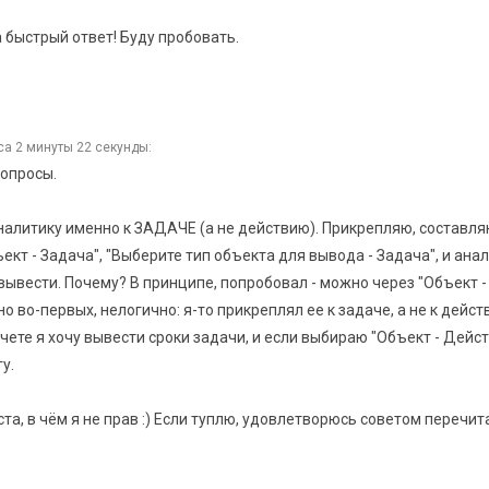
 быстрый ответ! Буду пробовать.
са 2 минуты 22 секунды:
вопросы.
аналитику именно к ЗАДАЧЕ (а не действию). Прикрепляю, составл
ект - Задача", "Выберите тип объекта для вывода - Задача", и ана
 вывести. Почему? В принципе, попробовал - можно через "Объект 
о во-первых, нелогично: я-то прикреплял ее к задаче, а не к действ
тчете я хочу вывести сроки задачи, и если выбираю "Объект - Дейст
у.
а, в чём я не прав :) Если туплю, удовлетворюсь советом перечит