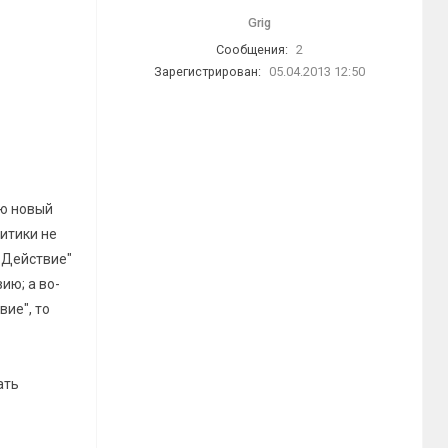
Grig
Сообщения:
2
Зарегистрирован:
05.04.2013 12:50
яю новый
литики не
- Действие"
ию; а во-
вие", то
ать