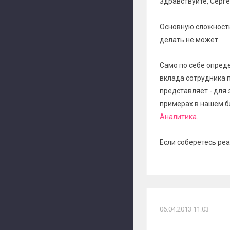
Здравствуйте, Серге
Основную сложность
делать не может.
Само по себе опред
вклада сотрудника 
представляет - для 
примерах в нашем б
Аналитика
.
Если соберетесь реа
06.04.2013 11:03