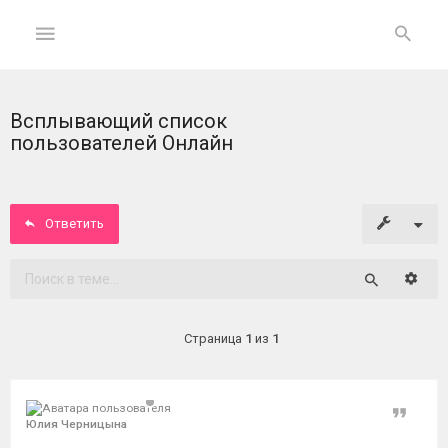
Всплывающий список
ГЛАВНАЯ
пользователей Онлайн
На
главную
Ответить
Вход
Расши
Поиск
ФОРУМ
Страница
1
из
1
Темы
без
ответов
Цитат
Юлия Черницына
Активные