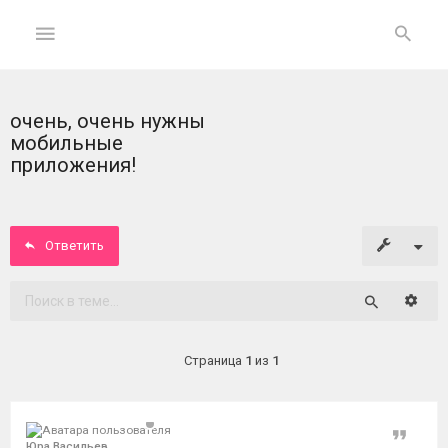
очень, очень нужны
ГЛАВНАЯ
мобильные
приложения!
На
главную
Ответить
Вход
ФОРУМ
Расши
Поиск
Темы
Страница
1
из
1
без
ответов
Цитат
Активные
Юра Васильев