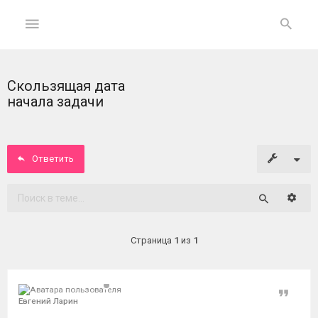
Скользящая дата
ГЛАВНАЯ
начала задачи
На
главную
Ответить
Вход
Расши
Поиск
ФОРУМ
Страница
1
из
1
Темы
без
ответов
Цитат
Евгений Ларин
Активные