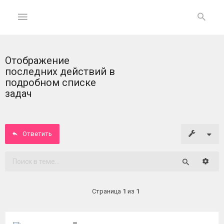
Отображение
ГЛАВНАЯ
последних действий в
подробном списке
На
задач
главную
Вход
Ответить
ФОРУМ
Расши
Поиск
Темы
без
Страница
1
из
1
ответов
Активные