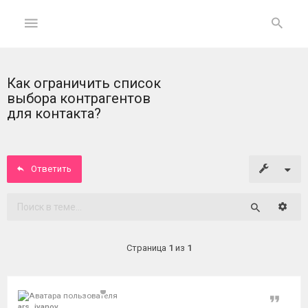
Как ограничить список
ГЛАВНАЯ
выбора контрагентов
для контакта?
На
главную
Ответить
Вход
ФОРУМ
Расши
Поиск
Темы
Страница
1
из
1
без
ответов
Цитат
Активные
ars_ivanov