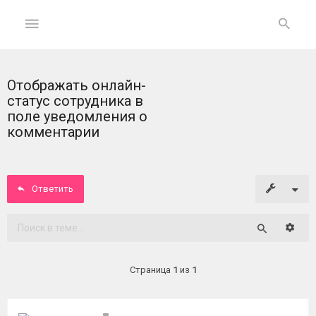
Отображать онлайн-
ГЛАВНАЯ
статус сотрудника в
поле уведомления о
На
комментарии
главную
Вход
Ответить
ФОРУМ
Расши
Поиск
Темы
без
Страница
1
из
1
ответов
Активные