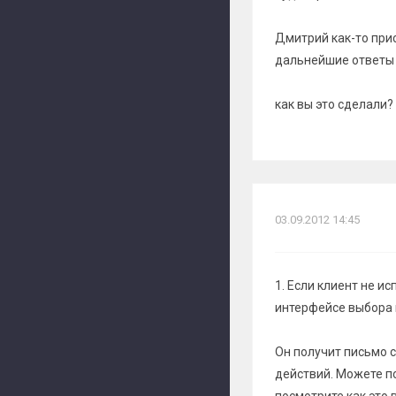
Дмитрий как-то прис
дальнейшие ответы 
как вы это сделали?
03.09.2012 14:45
1. Если клиент не и
интерфейсе выбора и
Он получит письмо с
действий. Можете п