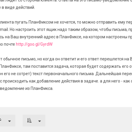
выглядит со стороны клиента. Ответы на это письмо-уведомление 
 в виде действий.
клиента пугать ПланФиксом не хочется, то можно отправить ему пе
mail. Но настроить этот ящик надо таким образом, чтобы письма,
сь на Ваш внутренний адрес в ПланФиксе, на котором настроены п
по почте
http://goo.gl/GyrdW
т обычное письмо, но когда он ответит и его ответ перешлется на 
ПланФиксе, там поставится задача, которая будет содержать его о
 он его не сотрет) текст первоначального письма. Дальнейшая пере
с происходить как добавление действия в задаче. а для него - как 
ведомление из ПланФикса.