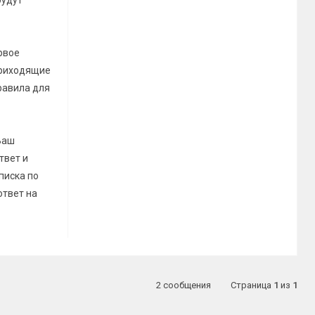
будут
рвое
 приходящие
равила для
Ваш
твет и
писка по
ответ на
2 сообщения
Страница
1
из
1