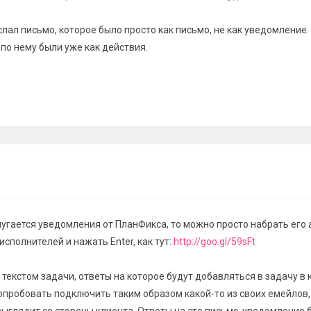
лал письмо, которое было просто как письмо, не как уведомление.
по нему были уже как действия.
спугается уведомления от ПланФикса, то можно просто набрать его 
сполнителей и нажать Enter, как тут:
http://goo.gl/59sFt
 текстом задачи, ответы на которое будут добавляться в задачу в 
опробовать подключить таким образом какой-то из своих емейлов,