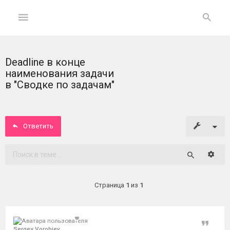
Deadline в конце
ГЛАВНАЯ
наименования задачи
в "Сводке по задачам"
На
главную
Ответить
Вход
ФОРУМ
Расши
Поиск
Темы
Страница
1
из
1
без
ответов
Цитат
Активные
Sergey Vorobiev