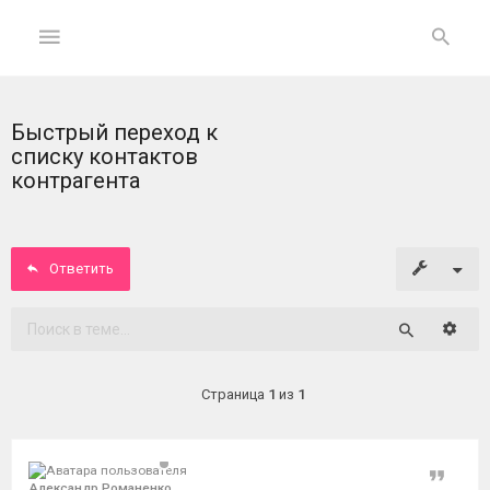
Быстрый переход к
ГЛАВНАЯ
списку контактов
контрагента
На
главную
Ответить
Вход
ФОРУМ
Расши
Поиск
Темы
Страница
1
из
1
без
ответов
Цитат
Активные
Александр Романенко