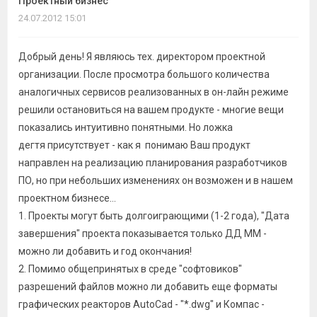
Проектный бизнес
темы
24.07.2012 15:01
Добрый день! Я являюсь тех. директором проектной
организации. После просмотра большого количества
аналогичных сервисов реализованных в он-лайн режиме
решили остановиться на вашем продукте - многие вещи
показались интуитивно понятными. Но ложка
дегтя присутствует - как я понимаю Ваш продукт
направлен на реализацию планирования разработчиков
ПО, но при небольших изменениях он возможен и в нашем
проектном бизнесе...
1. Проекты могут быть долгоиграющими (1-2 года), "Дата
завершения" проекта показывается только ДД ММ -
можно ли добавить и год окончания!
2. Помимо общепринятых в среде "софтовиков"
разрешений файлов можно ли добавить еще форматы
графических реакторов AutoCad - "*.dwg" и Компас -