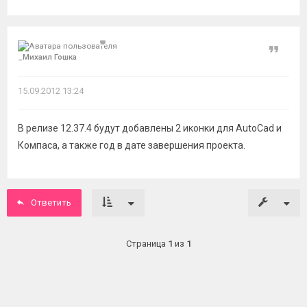
Цитат
_Миxаил Гошкa
15.09.2012 13:24
В релизе 12.37.4 будут добавлены 2 иконки для AutoCad и
Компаса, а также год в дате завершения проекта.
Ответить
Страница
1
из
1