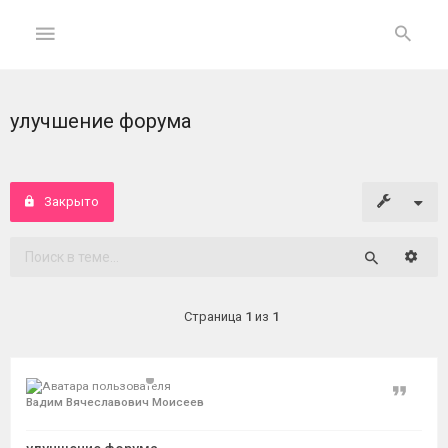
улучшение форума
ГЛАВНАЯ
На
главную
Закрыто
Вход
Расши
Поиск
ФОРУМ
Страница
1
из
1
Темы
без
ответов
Цитат
Вадим Вячеславович Моисеев
Активные